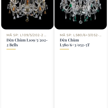
MÃ SP: L109/5/202-2 BELLS
MÃ SP: L580/6+3/052-5T
Đèn Chùm L109/5/202-
Đèn Chùm
2 Bells
L580/6+3/052-5T