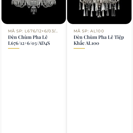
MÃ SP: L676/12+6/03/AD4S
MÃ SP: AL100
Đèn Chùm Pha Lê
Đèn Chùm Pha Lê Tiệp
L676/12+6/03/AD4S
Khắc AL100