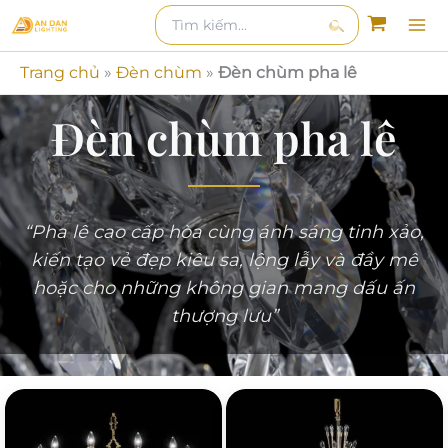
Nhảy
Tìm
kiếm
kiếm:
tới
Tìm
nội
Trang chủ
»
Đèn chùm
»
Đèn chùm pha lê
kiếm
dung
Đèn chùm pha lê
“Pha lê cao cấp hòa cùng ánh sáng tinh xảo,
kiến tạo vẻ đẹp kiêu sa, lộng lẫy và đầy mê
hoặc cho những không gian mang dấu ấn
thượng lưu”