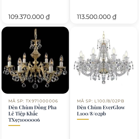
109.370.000
₫
113.500.000
₫
MÃ SP: TX971000006
MÃ SP: L100/8/02PB
Đèn Chùm Đồng Pha
Đèn Chùm EverGlow
Lê Tiệp Khắc
L100/8/02pb
TX971000006