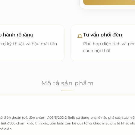
 hành rõ ràng
Tư vấn phối đèn
trợ kỹ thuật và hậu mãi tận
Phù hợp diện tích và ph
cách nội thất
Mô tả sản phẩm
 điển thuần tuý, đèn chùm L109/5/202-2 Bells sử dụng pha lê nâu phá cách tạo hiệ
i tiết được chạm khắc tinh xảo, uốn lượn xen kẽ qua từng khúc màu pha lê khác n
cổ điển.