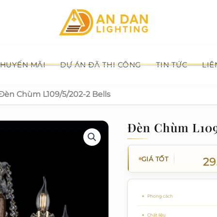
HUYẾN MÃI
DỰ ÁN ĐÃ THI CÔNG
TIN TỨC
LIÊ
Đèn Chùm L109/5/202-2 Bells
Đèn Chùm L109/
GIÁ TỐT
29
Phong cách
Chất liệu