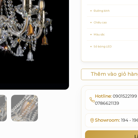
Đường kính
Chiều cao
Màu sắc
Số bóng LED
Thêm vào giỏ hà
Hotline:
0901522199 
0786621139
Showroom:
194 - 19
L