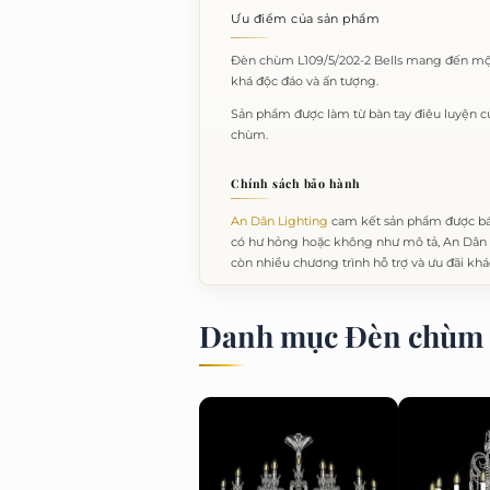
Ưu điểm của sản phẩm
Đèn chùm L109/5/202-2 Bells mang đến một 
khá độc đáo và ấn tượng.
Sản phẩm được làm từ bàn tay điêu luyện c
chùm.
Chính sách bảo hành
An Dân Lighting
cam kết sản phẩm được bá
có hư hỏng hoặc không như mô tả, An Dân L
còn nhiều chương trình hỗ trợ và ưu đãi khá
Danh mục Đèn chùm 