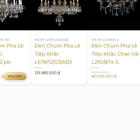
/02 PB
MÃ SP: L678/12/03/AB3
MÃ SP: L210/8/14 S
m Pha Lê
Đèn Chùm Pha Lê
Đèn Chùm Pha Lê
c
Tiệp Khắc
Tiệp Khắc Chao Vải
02 pb
L678/12/03/AB3
L210/8/14 S
Giá
Giá
125.985.000
₫
88.950.000
₫
0
₫
80.055.000
₫
10% OFF
gốc
hiện
là:
tại
 ₫.
88.950.000 ₫.
là:
 ₫.
80.055.000 ₫.