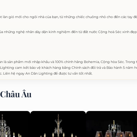
làn gió mới cho ngôi nhà của bạn, từ những chiếc chuông nhỏ cho đến các tay đè
ủa những nghệ nhân dày dặn kinh nghiệm đến từ đất nước Cộng hoà Séc xinh đẹp 
n là sản phẩm mới nhập khẩu và 100% chính hãng Bohemia, Cộng hòa Séc. Trong
ighting cam kết bảo vệ khách hàng bằng Chính sách đổi trả và Bảo hành 5 năm hư 
c. Liên hệ ngay An Dân Lighting để được tư vấn tốt nhất.
Châu Âu