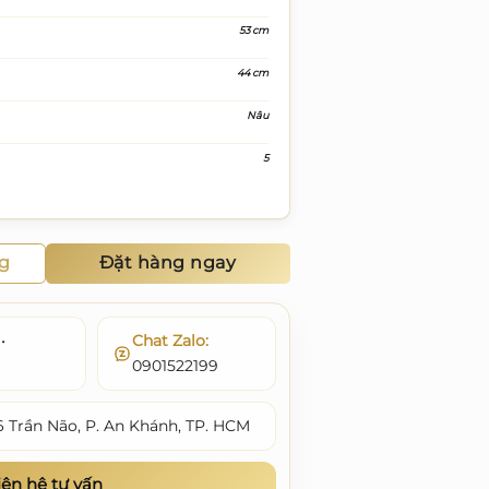
53 cm
44 cm
Nâu
5
ng
Đặt hàng ngay
•
Chat Zalo:
0901522199
6 Trần Não, P. An Khánh, TP. HCM
iên hệ tư vấn