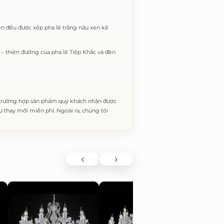
n đều được xếp pha lê trắng nâu xen kẽ
– thiên đường của pha lê Tiệp Khắc và đèn
 trường hợp sản phẩm quý khách nhận được
thay mới miễn phí. Ngoài ra, chúng tôi
‹
›