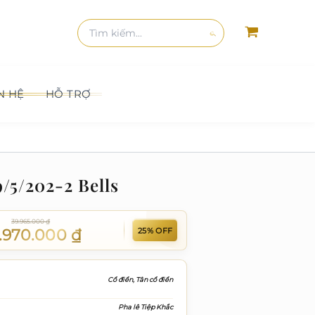
kiếm
Tìm
kiếm:
Tìm
kiếm
N HỆ
HỖ TRỢ
5/202-2 Bells
39.965.000
₫
25% OFF
.970.000
₫
Cổ điển, Tân cổ điển
Pha lê Tiệp Khắc