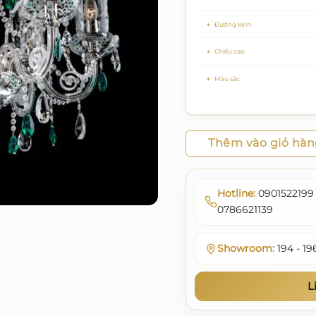
Đường kính
Chiều cao
Màu sắc
Thêm vào giỏ hà
Hotline:
0901522199 
0786621139
Showroom:
194 - 19
L