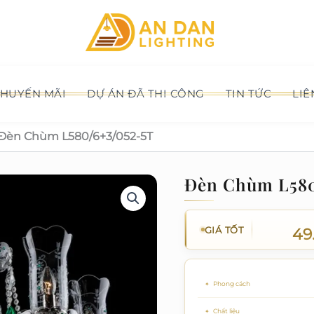
HUYẾN MÃI
DỰ ÁN ĐÃ THI CÔNG
TIN TỨC
LIÊ
Đèn Chùm L580/6+3/052-5T
Đèn Chùm L580
GIÁ TỐT
49
Phong cách
Chất liệu