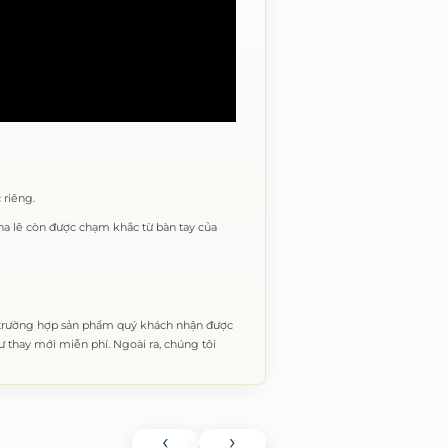
 riêng.
 pha lê còn được chạm khắc từ bàn tay của
 trường hợp sản phẩm quý khách nhận được
thay mới miễn phí. Ngoài ra, chúng tôi
‹
›