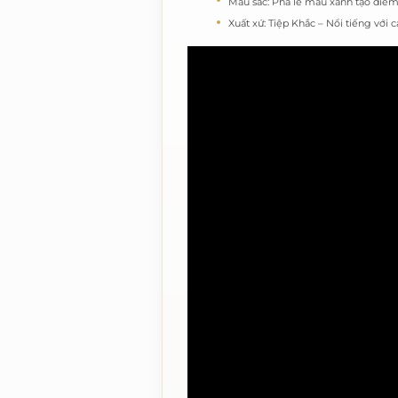
Màu sắc: Pha lê màu xanh tạo điểm
Xuất xứ: Tiệp Khắc – Nổi tiếng với 