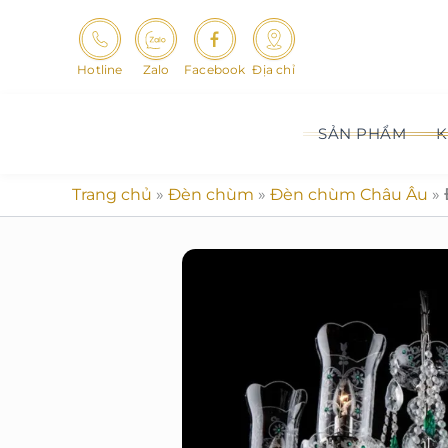
Nhảy
tới
nội
Hotline
Zalo
Facebook
Địa chỉ
dung
SẢN PHẨM
K
Trang chủ
»
Đèn chùm
»
Đèn chùm Châu Âu
»