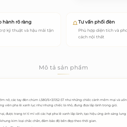
 hành rõ ràng
Tư vấn phối đèn
trợ kỹ thuật và hậu mãi tận
Phù hợp diện tích và ph
cách nội thất
Mô tả sản phẩm
ớm nở, các tay đèn chùm L580/6+3/052-5T như những chiếc cành mềm mại và uốn l
g viên pha lê xanh lục như nhưng chiếc lá nhỏ, đung đưa lấp lánh trong gió.
, được trang trí tỉ mỉ với các hạt pha lê xanh lấp lánh, tạo hiệu ứng ánh sáng lung 
p, khung kim loại chắc chắn, đảm bảo độ bền đẹp theo thời gian.