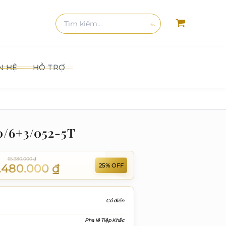
kiếm
Tìm
kiếm:
Tìm
kiếm
N HỆ
HỖ TRỢ
/6+3/052-5T
65.980.000
₫
25% OFF
.480.000
₫
Cổ điển
Pha lê Tiệp Khắc