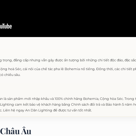
g trọng, đẳng cấp nhưng vẫn gây được ấn tượng bởi những chi tiết độc đáo, đặc sắc
 Cộng hoà Séc, cái nôi của chế tác pha lê Bohemia nổ tiếng. Đồng thời, các chi tiết
có chiều sâu.
n là sản phẩm mới nhập khẩu và 100% chính hãng Bohemia, Cộng hòa Séc. Trong
ighting cam kết bảo vệ khách hàng bằng Chính sách đổi trả và Bảo hành 5 năm hư 
c. Liên hệ ngay An Dân Lighting để được tư vấn tốt nhất.
Châu Âu