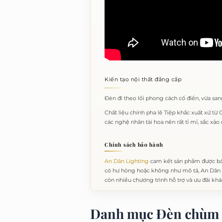
Kiến tạo nội thất đẳng cấp
Đèn đi theo lối phong cách cổ điển, vừa san
Chất liệu chính pha lê Tiệp khắc xuất xứ từ
các nghệ nhân tài hoa nên rất tỉ mỉ, sắc xảo 
Chính sách bảo hành
An Dân Lighting
cam kết sản phẩm được bá
có hư hỏng hoặc không như mô tả, An Dân L
còn nhiều chương trình hỗ trợ và ưu đãi khá
Danh mục Đèn chùm 