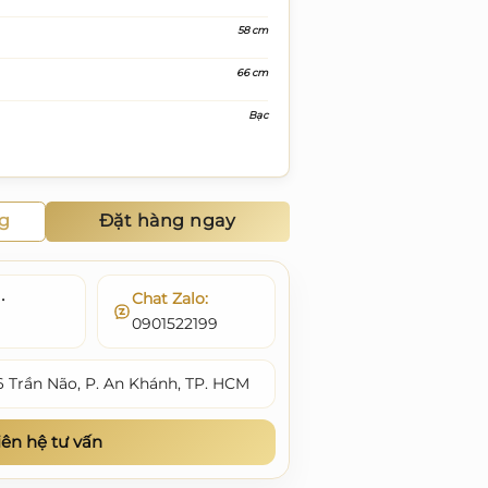
58 cm
66 cm
Bạc
ng
Đặt hàng ngay
•
Chat Zalo:
0901522199
6 Trần Não, P. An Khánh, TP. HCM
iên hệ tư vấn