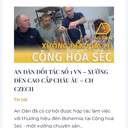
AN DÂN ĐỐI TÁC SỐ 1 VN – XƯỞNG
ĐÈN CAO CẤP CHÂU ÂU – CH
CZECH
Tin tức
An Dân đã có cơ hội được hợp tác làm việc
với thương hiệu đèn Bohemia, tại Cộng hoà
Séc - một xưởng chuyên sản…