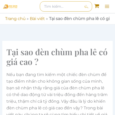
Nhảy
Tìm
kiếm
kiếm:
tới
Tìm
nội
Trang chủ
»
Bài viết
»
Tại sao đèn chùm pha lê có giá 
kiếm
dung
Tại sao đèn chùm pha lê có
giá cao ?
Nếu bạn đang tìm kiếm một chiếc đèn chùm để
tạo điểm nhấn cho không gian sống của mình,
bạn sẽ nhận thấy rằng giá của đèn chùm pha lê
có thể dao động từ vài triệu đồng đến hàng trăm
triệu, thậm chí cả tỷ đồng. Vậy đâu là lý do khiến
đèn chùm pha lê có giá cao đến vậy? Trong bài
viết này, chúng ta sẽ cùng tìm hiểu chi tiết về giá