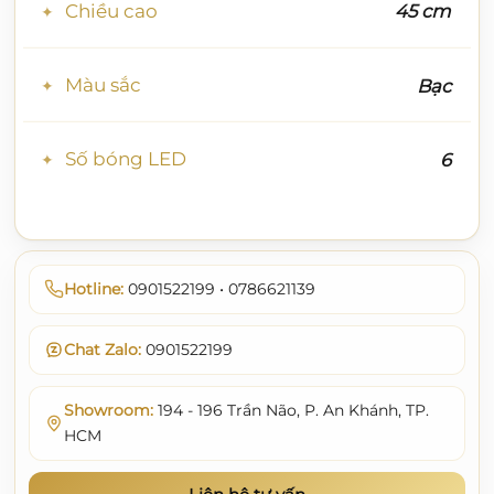
Chiều cao
45 cm
Màu sắc
Bạc
Số bóng LED
6
Hotline:
0901522199 • 0786621139
Chat Zalo:
0901522199
Showroom:
194 - 196 Trần Não, P. An Khánh, TP.
HCM