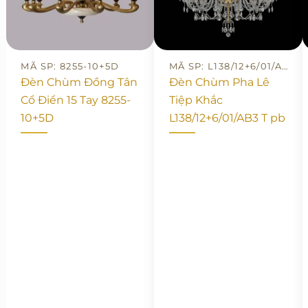
MÃ SP: 8255-10+5D
MÃ SP: L138/12+6/01/AB3 T PB
Đèn Chùm Đồng Tân
Đèn Chùm Pha Lê
Cổ Điển 15 Tay 8255-
Tiệp Khắc
10+5D
L138/12+6/01/AB3 T pb