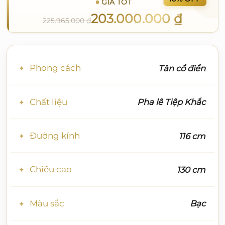
GIÁ TỐT
203.000.000
₫
225.965.000
₫
Phong cách
Tân cổ điển
Chất liệu
Pha lê Tiệp Khắc
Đường kính
116 cm
Chiều cao
130 cm
Màu sắc
Bạc