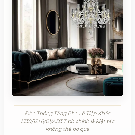
Đèn Thông Tầng Pha Lê Tiệp Khắc
L138/12+6/01/AB3 T pb chính là kiệt tác
không thể bỏ qua