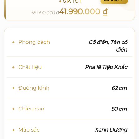
GIÁ TỐT
41.990.000
₫
55.990.000
₫
Phong cách
Cổ điển, Tân cổ
điển
Chất liệu
Pha lê Tiệp Khắc
Đường kính
62 cm
Chiều cao
50 cm
Màu sắc
Xanh Dương