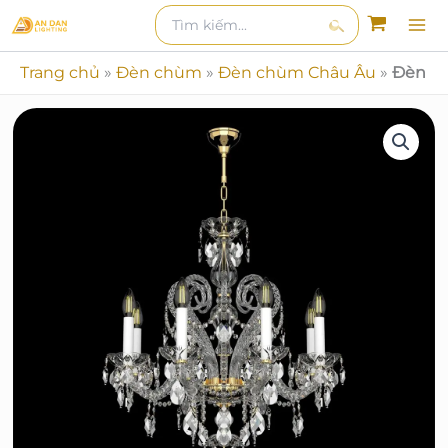
Nhảy
Tìm
kiếm
kiếm:
tới
Tìm
nội
Trang chủ
»
Đèn chùm
»
Đèn chùm Châu Âu
»
Đèn Ch
kiếm
dung