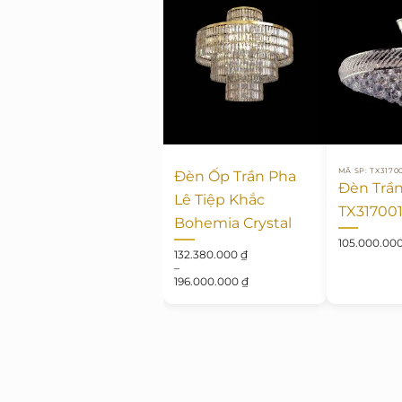
MÃ SP: TX3170
Đèn Ốp Trần Pha
Đèn Trần
Lê Tiệp Khắc
TX31700
Bohemia Crystal
105.000.00
Khoảng
132.380.000
₫
giá:
–
từ
196.000.000
₫
132.380.000 ₫
đến
196.000.000 ₫