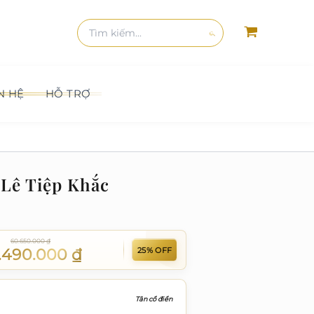
kiếm
Tìm
kiếm:
Tìm
kiếm
N HỆ
HỖ TRỢ
Lê Tiệp Khắc
60.650.000
₫
25% OFF
.490.000
₫
Tân cổ điển