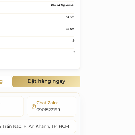
Pha lê Tiệp Khắc
64 cm
36 cm
9
1
ng
Đặt hàng ngay
•
Chat Zalo:
0901522199
6 Trần Não, P. An Khánh, TP. HCM