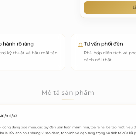
L
 hành rõ ràng
Tư vấn phối đèn
trợ kỹ thuật và hậu mãi tận
Phù hợp diện tích và ph
cách nội thất
Mô tả sản phẩm
418/8+1/03
 công đang xoè múa, các tay đèn uốn lượn mềm mại, toả ra hai bê tạo một hiệu ứn
 lê lấp lánh như những vì sao đêm, tôn vinh vẻ đẹp sang trọng và tinh tế của lối 