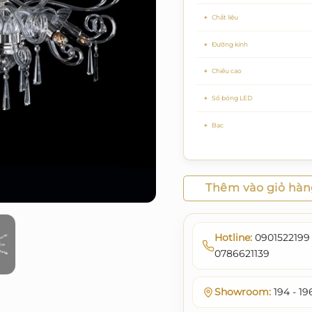
Chất liệu
Đường kính
Chiều cao
Số bóng LED
Bạc
Thêm vào giỏ hà
Hotline:
0901522199 
0786621139
Showroom:
194 - 19