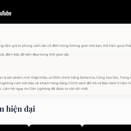
g tầm giá trị phong cách tân cổ điển trong không gian nhà bạn, thể hiện gout th
oài, đảm bảo độ bền đẹp trong thời gian dài.
n là sản phẩm mới nhập khẩu và 100% chính hãng Bohemia, Cộng hòa Séc. Trong
ighting cam kết bảo vệ khách hàng bằng Chính sách đổi trả và Bảo hành 5 năm hư 
c. Liên hệ ngay An Dân Lighting để được tư vấn tốt nhất.
n hiện đại