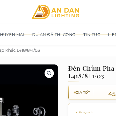
HUYẾN MÃI
DỰ ÁN ĐÃ THI CÔNG
TIN TỨC
LIÊ
p Khắc L418/8+1/03
Đèn Chùm Pha 
L418/8+1/03
GIÁ TỐT
45
Phong cách