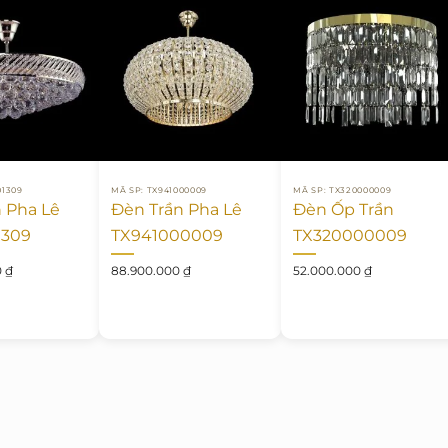
01309
MÃ SP: TX941000009
MÃ SP: TX320000009
 Pha Lê
Đèn Trần Pha Lê
Đèn Ốp Trần
1309
TX941000009
TX320000009
0
₫
88.900.000
₫
52.000.000
₫