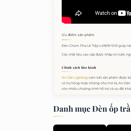
Ưu điểm sản phẩm
Đèn Chùm Pha Lê Tiệp L418/8+1/03 giúp nân
Các chất liệu cao cấp được nhập từ nước ng
Chính sách bảo hành
An Dân Lighting
cam kết sản phẩm được bá
có hư hỏng hoặc không như mô tả, An Dân L
còn nhiều chương trình hỗ trợ và ưu đãi khá
Danh mục Đèn ốp trầ