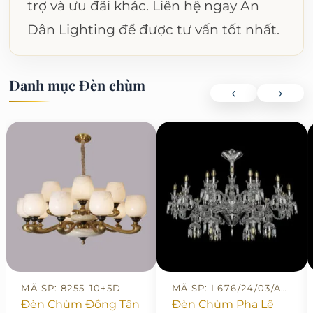
trợ và ưu đãi khác. Liên hệ ngay An
Dân Lighting để được tư vấn tốt nhất.
Danh mục Đèn chùm
‹
›
MÃ SP: 8255-10+5D
MÃ SP: L676/24/03/AD N
Đèn Chùm Đồng Tân
Đèn Chùm Pha Lê