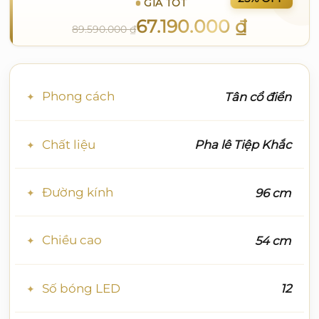
GIÁ TỐT
67.190.000
₫
89.590.000
₫
Phong cách
Tân cổ điển
Chất liệu
Pha lê Tiệp Khắc
Đường kính
96 cm
Chiều cao
54 cm
Số bóng LED
12