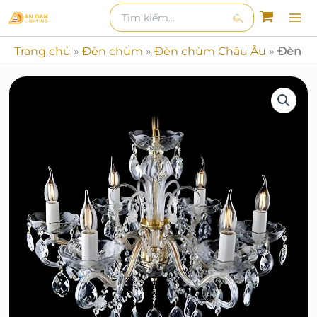
Nhảy
Tìm
kiếm
kiếm:
tới
Tìm
nội
Trang chủ
»
Đèn chùm
»
Đèn chùm Châu Âu
»
Đèn Ch
kiếm
dung