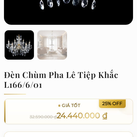
Đèn Chùm Pha Lê Tiệp Khắc
L166/6/01
25% OFF
GIÁ TỐT
24.440.000
₫
32.590.000
₫