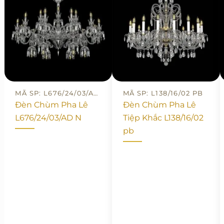
MÃ SP: L676/24/03/AD N
MÃ SP: L138/16/02 PB
Đèn Chùm Pha Lê
Đèn Chùm Pha Lê
L676/24/03/AD N
Tiệp Khắc L138/16/02
pb