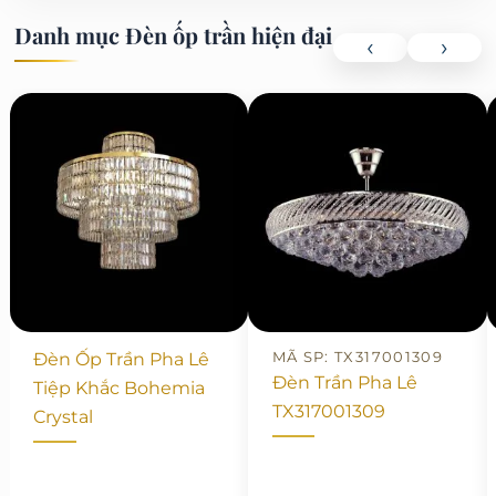
Danh mục Đèn ốp trần hiện đại
‹
›
MÃ SP: TX317001309
Đèn Ốp Trần Pha Lê
Đèn Trần Pha Lê
Tiệp Khắc Bohemia
TX317001309
Crystal