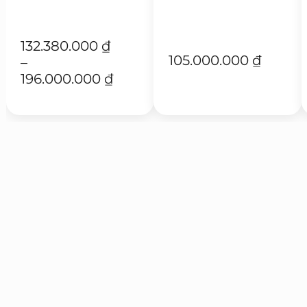
Khoảng
132.380.000
₫
105.000.000
₫
giá:
–
từ
196.000.000
₫
132.380.000 ₫
đến
196.000.000 ₫