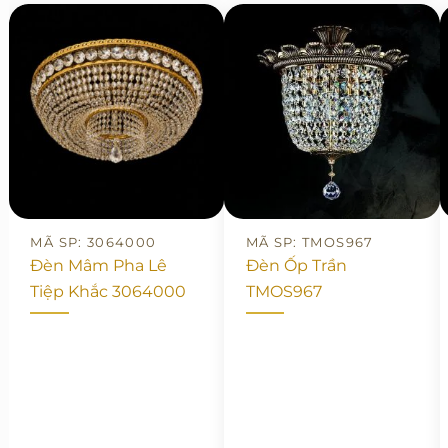
MÃ SP: 3064000
MÃ SP: TMOS967
Đèn Mâm Pha Lê
Đèn Ốp Trần
Tiệp Khắc 3064000
TMOS967