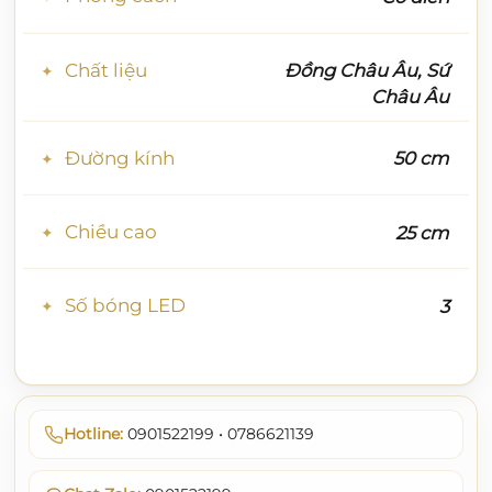
Chất liệu
Đồng Châu Âu, Sứ
Châu Âu
Đường kính
50 cm
Chiều cao
25 cm
Số bóng LED
3
Hotline:
0901522199 • 0786621139