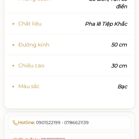
điển
Chất liệu
Pha lê Tiệp Khắc
Đường kính
50 cm
Chiều cao
30 cm
Màu sắc
Bạc
Hotline:
0901522199 • 0786621139