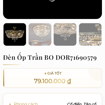
Đèn Ốp Trần BO DOR71690579
GIÁ TỐT
79.100.000
₫
Phong cách
Cổ điển, Tân cổ