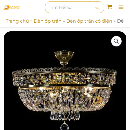
Nhảy
Tìm
kiếm
kiếm:
tới
Tìm
nội
Trang chủ
»
Đèn ốp trần
»
Đèn ốp trần cổ điển
»
Đèn 
kiếm
dung