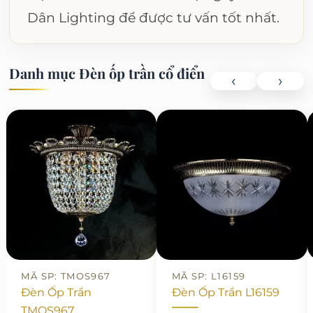
Dân Lighting để được tư vấn tốt nhất.
Danh mục Đèn ốp trần cổ điển
‹
›
MÃ SP: TMOS967
MÃ SP: L16159
Đèn Ốp Trần
Đèn Ốp Trần L16159
TMOS967