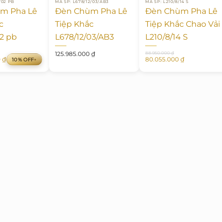
/02 PB
MÃ SP: L678/12/03/AB3
MÃ SP: L210/8/14 S
m Pha Lê
Đèn Chùm Pha Lê
Đèn Chùm Pha Lê
c
Tiệp Khắc
Tiệp Khắc Chao Vải
02 pb
L678/12/03/AB3
L210/8/14 S
Giá
Giá
125.985.000
₫
88.950.000
₫
0
₫
80.055.000
₫
10% OFF
gốc
hiện
là:
tại
 ₫.
88.950.000 ₫.
là:
 ₫.
80.055.000 ₫.