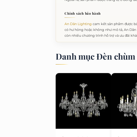
Chính sách bảo hành
An Dân Lighting
cam kết sản phẩm được bá
có hư hỏng hoặc không như mô tả, An Dân L
còn nhiều chương trình hỗ trợ và ưu đãi khá
Danh mục Đèn chùm 