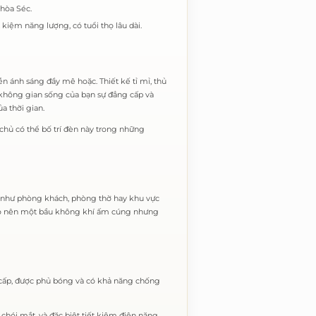
hòa Séc.
kiệm năng lượng, có tuổi thọ lâu dài.
n ánh sáng đầy mê hoặc. Thiết kế tỉ mỉ, thủ
không gian sống của bạn sự đẳng cấp và
a thời gian.
chủ có thể bố trí đèn này trong những
h như phòng khách, phòng thờ hay khu vực
 tạo nên một bầu không khí ấm cúng nhưng
 cấp, được phủ bóng và có khả năng chống
hói mắt, và đặc biệt tiết kiệm điện năng.