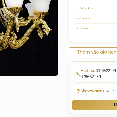
Đường kính
Chiều cao
Màu sắc
Thêm vào giỏ hà
Hotline:
0901522199 
0786621139
Showroom:
194 - 19
L