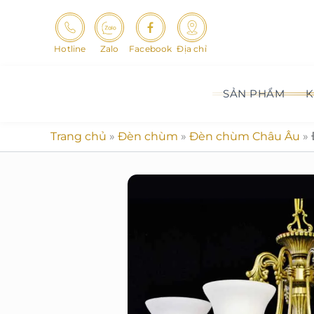
Nhảy
tới
nội
Hotline
Zalo
Facebook
Địa chỉ
dung
SẢN PHẨM
K
Trang chủ
»
Đèn chùm
»
Đèn chùm Châu Âu
»