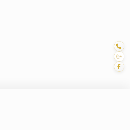
LIÊN HỆ
 hành
194 - 196 Trần Não, P. An