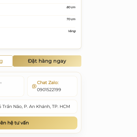
80 cm
70 cm
Vàng
ng
Đặt hàng ngay
•
Chat Zalo:
0901522199
6 Trần Não, P. An Khánh, TP. HCM
iên hệ tư vấn