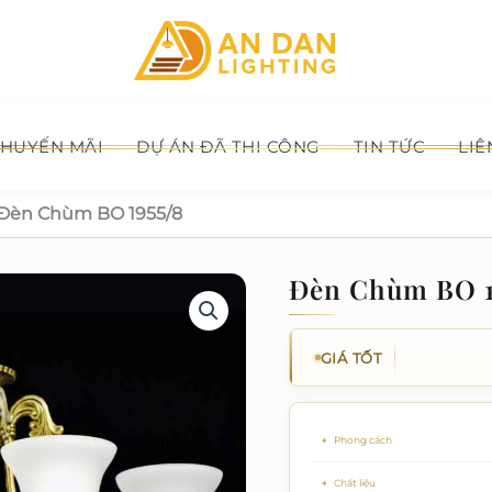
HUYẾN MÃI
DỰ ÁN ĐÃ THI CÔNG
TIN TỨC
LIÊ
Đèn Chùm BO 1955/8
Đèn Chùm BO 1
GIÁ TỐT
Phong cách
Chất liệu