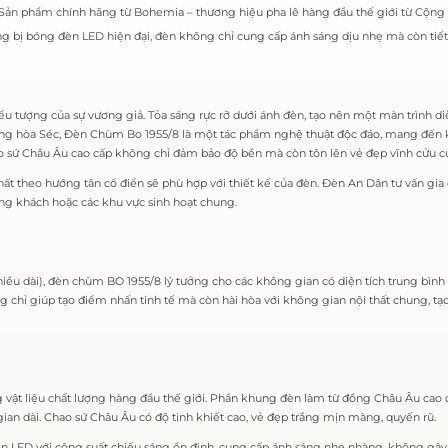
Sản phẩm chính hãng từ Bohemia – thương hiệu pha lê hàng đầu thế giới từ Cộng 
g bị bóng đèn LED hiện đại, đèn không chỉ cung cấp ánh sáng dịu nhẹ mà còn tiết 
ểu tượng của sự vương giả. Tỏa sáng rực rỡ dưới ánh đèn, tạo nên một màn trình diễ
ộng hòa Séc, Đèn Chùm Bo 1955/8 là một tác phẩm nghệ thuật độc đáo, mang đến 
o sứ Châu Âu cao cấp không chỉ đảm bảo độ bền mà còn tôn lên vẻ đẹp vĩnh cửu củ
t theo hướng tân cổ điển sẽ phù hợp với thiết kế của đèn. Đèn An Dân tư vấn gia 
ng khách hoặc các khu vực sinh hoạt chung.
hiều dài), đèn chùm BO 1955/8 lý tưởng cho các không gian có diện tích trung bìn
ông chỉ giúp tạo điểm nhấn tinh tế mà còn hài hòa với không gian nội thất chung,
vật liệu chất lượng hàng đầu thế giới. Phần khung đèn làm từ đồng Châu Âu cao
 gian dài. Chao sứ Châu Âu có độ tinh khiết cao, vẻ đẹp trắng mịn màng, quyến rũ.
n LED với công suất chiếu sáng ổn định, cung cấp ánh sáng nhẹ nhàng, không gây c