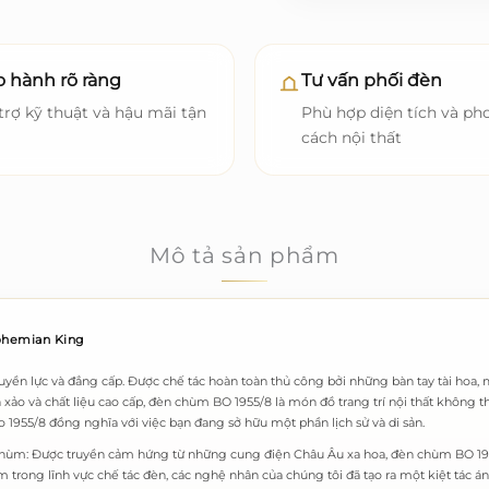
 hành rõ ràng
Tư vấn phối đèn
trợ kỹ thuật và hậu mãi tận
Phù hợp diện tích và ph
cách nội thất
Mô tả sản phẩm
Bohemian King
yền lực và đẳng cấp. Được chế tác hoàn toàn thủ công bởi những bàn tay tài hoa
nh xảo và chất liệu cao cấp, đèn chùm BO 1955/8 là món đồ trang trí nội thất khôn
1955/8 đồng nghĩa với việc bạn đang sở hữu một phần lịch sử và di sản.
chùm:
Được truyền cảm hứng từ những cung điện Châu Âu xa hoa, đèn chùm BO 1
 trong lĩnh vực chế tác đèn, các nghệ nhân của chúng tôi đã tạo ra một kiệt tác á