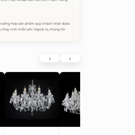
 trường hợp sản phẩm quý khách nhận được
thay mới miễn phí. Ngoài ra, chúng tôi
‹
›