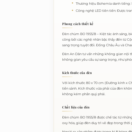
Thương hiệu Bohemia danh tiếng:
Công nghệ LED tiên tiến:
Được tran
Phong cách thiết kế
Đèn chùm BO 1955/8 – Kiệt tác ánh sáng, bi
công bởi các nghệ nhân bậc thầy đến từ C
sang trọng tuyệt đối. Đồng Châu Âu và Cha
Đèn An Dân tư vấn những không gian nội thấ
không gian yêu cầu sự sang trọng, như phò
Kích thước của đèn
Với kích thước 80 x 70 cm (Đường kính x C
tiền sảnh. Kích thước vừa phải của đèn kh
không kém phần quý phái.
Chất liệu của đèn
Đèn chùm BO 1955/8 được chế tác từ những 
oxy hóa, giúp đèn duy trì vẻ đẹp trong thời
Ngoài ra, sản phẩm được trang bị 8 bóng đè