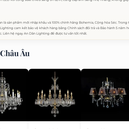
n là sản phẩm mới nhập khẩu và 100% chính hãng Bohemia, Cộng hòa Séc. Trong
ighting cam kết bảo vệ khách hàng bằng Chính sách đổi trả và Bảo hành 5 năm hư 
c. Liên hệ ngay An Dân Lighting để được tư vấn tốt nhất.
Châu Âu