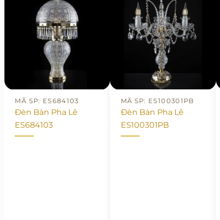
MÃ SP: ES684103
MÃ SP: ES100301PB
Đèn Bàn Pha Lê
Đèn Bàn Pha Lê
ES684103
ES100301PB