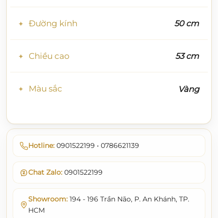
Đường kính
50 cm
Chiều cao
53 cm
Màu sắc
Vàng
Hotline:
0901522199 • 0786621139
Chat Zalo:
0901522199
Showroom:
194 - 196 Trần Não, P. An Khánh, TP.
HCM