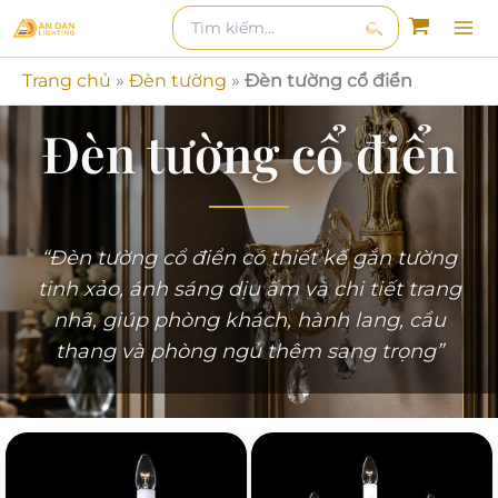
Nhảy
Tìm
kiếm
kiếm:
tới
Tìm
nội
Trang chủ
»
Đèn tường
»
Đèn tường cổ điển
kiếm
dung
Đèn tường cổ điển
“Đèn tường cổ điển có thiết kế gắn tường
tinh xảo, ánh sáng dịu ấm và chi tiết trang
nhã, giúp phòng khách, hành lang, cầu
thang và phòng ngủ thêm sang trọng”