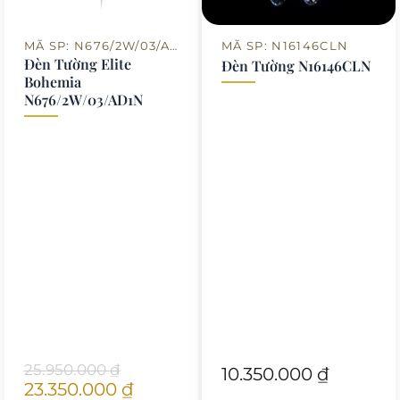
MÃ SP: N676/2W/03/AD1N
MÃ SP: N16146CLN
Đèn Tường Elite
Đèn Tường N16146CLN
Bohemia
N676/2W/03/AD1N
Giá
Giá
25.950.000
₫
10.350.000
₫
23.350.000
₫
gốc
hiện