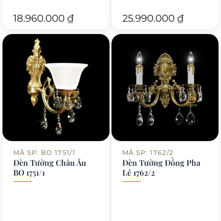
18.960.000
₫
25.990.000
₫
MÃ SP: BO 1751/1
MÃ SP: 1762/2
Đèn Tường Châu Âu
Đèn Tường Đồng Pha
BO 1751/1
Lê 1762/2