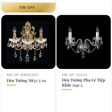
là:
tại
10% OFF
25.950.000 ₫.
là:
23.350.000 ₫.
MÃ SP: N852/3/01
MÃ SP: 1541/2
Đèn Tường Pha Lê Tiệp
Đèn Tường N852/3/01
Khắc 1541/2